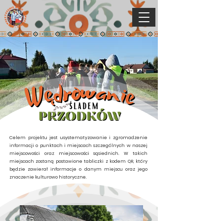
Celem projektu jest usystematyzowanie i zgromadzenie
informacji o punktach i miejscach szczególnych w naszej
miejscowości oraz miejscowości sąsiednich. W takich
miejscach zostaną postawione tabliczki z kodem QR, który
będzie zawierał informacje o danym miejscu oraz jego
znaczenie kulturowo historyczne.