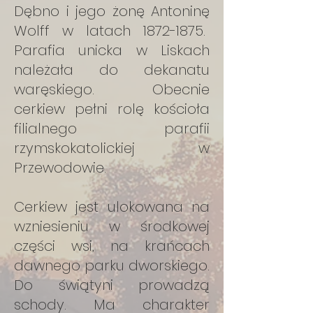
Dębno i jego żonę Antoninę
Wolff w latach
1872-1875
.
Parafia unicka w Liskach
należała do dekanatu
waręskiego. Obecnie
cerkiew pełni rolę kościoła
filialnego parafii
rzymskokatolickiej w
Przewodowie.
Cerkiew jest ulokowana na
wzniesieniu w środkowej
części wsi, na krańcach
dawnego parku dworskiego.
Do świątyni prowadzą
schody. Ma charakter