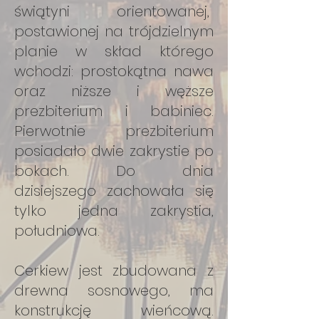
świątyni orientowanej,
postawionej na trójdzielnym
planie w skład którego
wchodzi: prostokątna nawa
oraz niższe i węższe
prezbiterium i babiniec.
Pierwotnie prezbiterium
posiadało dwie zakrystie po
bokach. Do dnia
dzisiejszego zachowała się
tylko jedna zakrystia,
południowa.
Cerkiew jest zbudowana z
drewna sosnowego, ma
konstrukcję wieńcową.