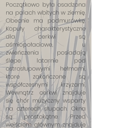
Początkowo była osadzona
na palach wbitych w ziemię.
Obecnie ma podmurówkę.
Kopuły charakterystyczne
dla cerkwi są
ośmiopołaciowe, u
zwieńczenia posiadają
ślepe latarnie pod
ostrosłupowymi hełmami,
ktore zakończone są
współczesnymi krzyżami.
Wewnątrz cerkwi znajduje
się chór muzyczny wsparty
na czterech słupach. Okna
są prostokątne. Przed
wejściem głównym znajduje